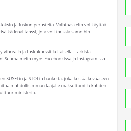
foksin ja fuskun perusteita. Vaihtoaskelta voi käyttää
sä kädenalitanssi, jota voit tanssia samoihin
vihreällä ja fuskukurssit keltaisella. Tarkista
aan! Seuraa meitä myös Facebookissa ja Instagramissa
öjen SUSELin ja STOLin hanketta, joka kestää kevääseen
itaitoa mahdollisimman laajalle maksuttomilla kahden
ulttuuriministeriö.