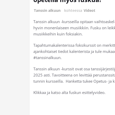
Tanssin alkuun
kohteessa
Videot
Tanssin alkuun -kursseilla opitaan vaihtoaskel-
hyvin monenlaiseen musiikkiin. Fusku on leikki
musiikkeihin kuin foksiakin.
Tapahtumakalenterissa foksikurssit on merkitty 
ajankohtaiset tiedot kalenterista ja tule muk
#tanssinalkuun.
Tanssin alkuun -kurssit ovat osa tanssijärjest
2025 asti. Tavoitteena on levittää perustanss
tunnin kursseilla. Hanketta tukee Opetus- ja k
Klikkaa ja katso alta fuskun esittelyvideo.