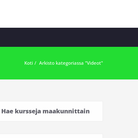
n alkuun
n -hanke tarjoaa maksuttomia tanssikursseja ympäri Suomen.
Koti
Arkisto kategoriassa "Videot"
Hae kursseja maakunnittain