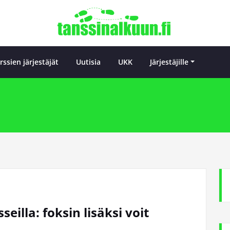
Tanssi
Tanssin alkuu
rssien järjestäjät
Uutisia
UKK
Järjestäjille
eilla: foksin lisäksi voit