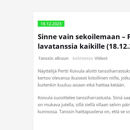
18.12.2023
Sinne vain sekoilemaan – P
lavatanssia kaikille (18.12
Tanssin alkuun
kohteessa
Videot
Näyttelijä Pertti Koivula aloitti tanssiharrastu
kertoo olevansa ikuisesti kiitollinen niille, jotka
kuitenkin kuuluu asiaan eikä haittaa ketään.
Koivula suosittelee tanssiharrastusta. Siinä saa
on mukava jutella, sillä siellä ollaan selvin p
kunnossa. Tanssin haittapuolena on, että se vo