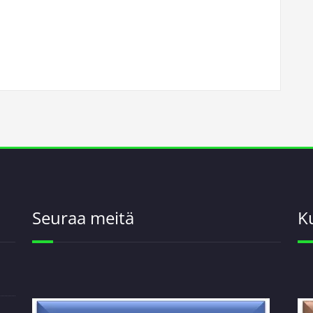
Seuraa meitä
K